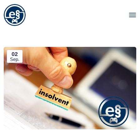
02
Sep.