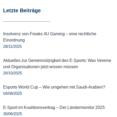
Letzte Beiträge
Insolvenz von Freaks 4U Gaming – eine rechtliche
Einordnung
28/11/2025
Aktuelles zur Gemeinnützigkeit des E-Sports: Was Vereine
und Organisationen jetzt wissen müssen
20/10/2025
Esports World Cup – Wie umgehen mit Saudi-Arabien?
04/08/2025
E-Sport im Koalitionsvertrag – Der Ländermonitor 2025
30/06/2025