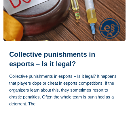
Collective punishments in
esports – Is it legal?
Collective punishments in esports – Is it legal? It happens
that players dope or cheat in esports competitions. If the
organizers learn about this, they sometimes resort to
drastic penalties. Often the whole team is punished as a
deterrent. The