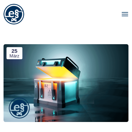
25
März