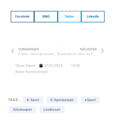
Facebook
XING
Twitter
LinkedIn
VORHERIGER
NÄCHSTER
E-Sport – Steckt die Gemeinnützigkeit in der Koalitionsfalle?
Prozessbericht: Wenn der E-Sport-Manager das Preisgeld behält
Oliver Daum
25.03.2024
10:00
Keine Kommentare
TAGS :
E-Sport
E-Sportanwalt
eSport
Glücksspiel
Lootboxen