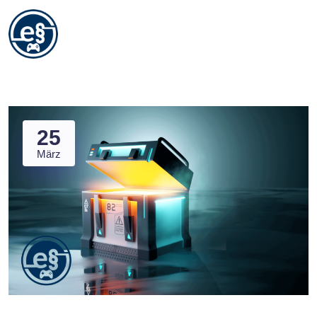
25
März