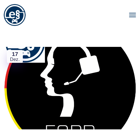
17
Dez.